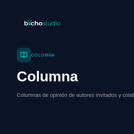
Saltar al contenido
COLUMNA
Columna
Columnas de opinión de autores invitados y cola