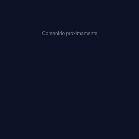
Contenido próximamente